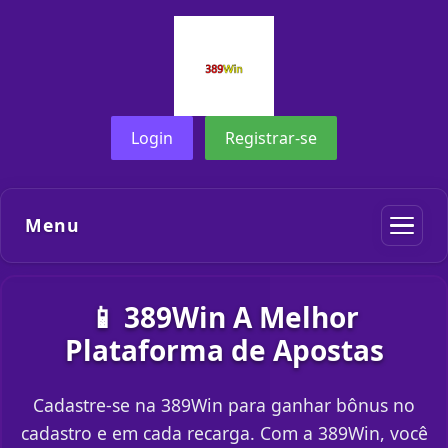
Login
Registrar-se
Menu
📱 389Win A Melhor
Plataforma de Apostas
Cadastre-se na 389Win para ganhar bônus no
cadastro e em cada recarga. Com a 389Win, você