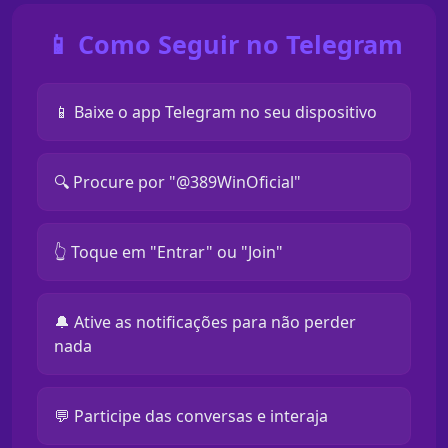
📱 Como Seguir no Telegram
📱 Baixe o app Telegram no seu dispositivo
🔍 Procure por "@389WinOficial"
👆 Toque em "Entrar" ou "Join"
🔔 Ative as notificações para não perder
nada
💬 Participe das conversas e interaja