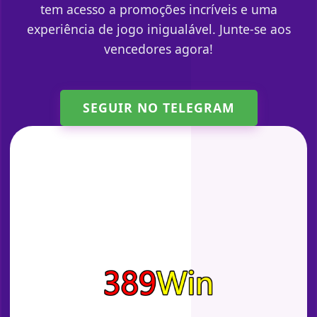
tem acesso a promoções incríveis e uma
experiência de jogo inigualável. Junte-se aos
vencedores agora!
SEGUIR NO TELEGRAM