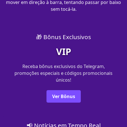
mover em direção à barra, tentando passar por baixo
sem tocá-la.
🎁 Bônus Exclusivos
VIP
Receba bônus exclusivos do Telegram,
promoções especiais e códigos promocionais
únicos!
Ver Bônus
📢 Notícias em Tempo Real