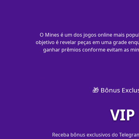
O Mines é um dos jogos online mais popul
objetivo é revelar peças em uma grade enqu
ganhar prêmios conforme evitam as min
🎁 Bônus Exclu
VIP
Receba bônus exclusivos do Telegra