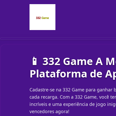
📱 332 Game A M
Plataforma de A
Cadastre-se na 332 Game para ganhar 
cada recarga. Com a 332 Game, você t
incríveis e uma experiência de jogo inig
vencedores agora!