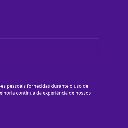
es pessoais fornecidas durante o uso de
elhoria contínua da experiência de nossos