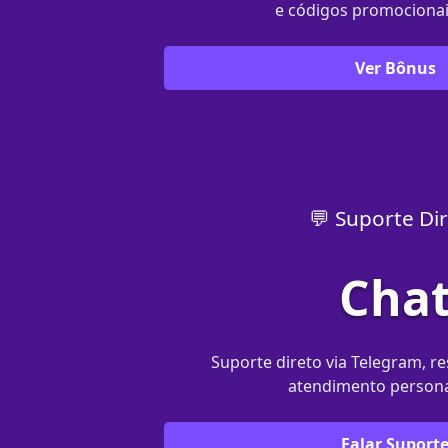
e códigos promocionai
Ver Bônus
💬 Suporte Di
Cha
Suporte direto via Telegram, r
atendimento persona
Falar Suport