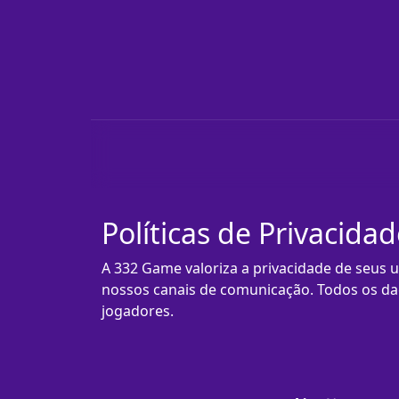
Políticas de Privacida
A 332 Game valoriza a privacidade de seus
nossos canais de comunicação. Todos os dad
jogadores.