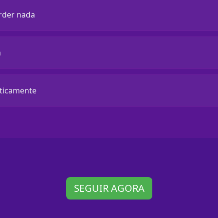
erder nada
a
aticamente
SEGUIR AGORA