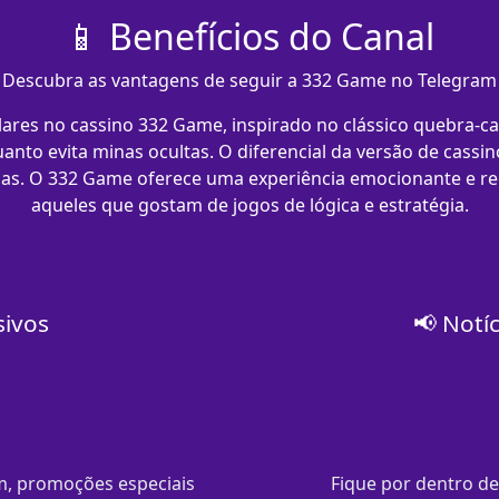
📱 Benefícios do Canal
Descubra as vantagens de seguir a 332 Game no Telegram
ares no cassino 332 Game, inspirado no clássico quebra-ca
anto evita minas ocultas. O diferencial da versão de cassi
as. O 332 Game oferece uma experiência emocionante e re
aqueles que gostam de jogos de lógica e estratégia.
sivos
📢 Notí
m, promoções especiais
Fique por dentro d