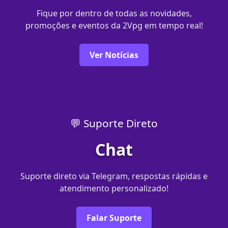
Fique por dentro de todas as novidades,
promoções e eventos da 2Vpg em tempo real!
Ver Notícias
💬 Suporte Direto
Chat
Suporte direto via Telegram, respostas rápidas e
atendimento personalizado!
Falar Suporte