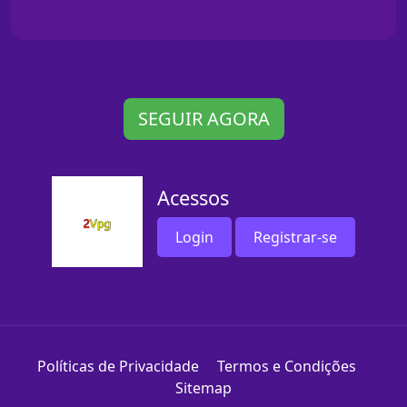
SEGUIR AGORA
Acessos
Login
Registrar-se
Políticas de Privacidade
Termos e Condições
Sitemap