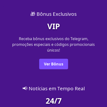
🎁 Bônus Exclusivos
VIP
Receba bônus exclusivos do Telegram,
promoções especiais e códigos promocionais
únicos!
Ver Bônus
📢 Notícias em Tempo Real
24/7