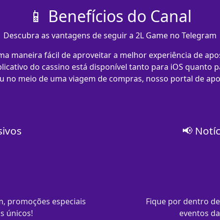
📱 Benefícios do Canal
Descubra as vantagens de seguir a 2L Game no Telegram
ma maneira fácil de aproveitar a melhor experiência de apo
licativo do cassino está disponível tanto para iOS quanto 
ou no meio de uma viagem de compras, nosso portal de apos
sivos
📢 Notí
m, promoções especiais
Fique por dentro d
s únicos!
eventos da