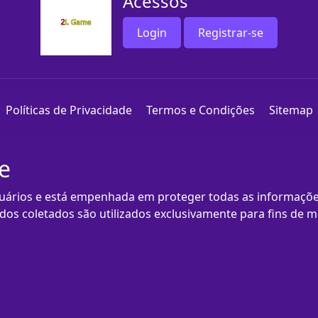
Acessos
Login
Registrar-se
Políticas de Privacidade
Termos e Condições
Sitemap
de
suários e está empenhada em proteger todas as informaçõe
os coletados são utilizados exclusivamente para fins de m