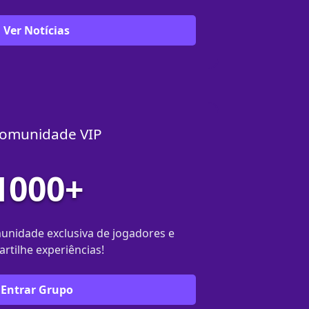
Ver Notícias
Comunidade VIP
1000+
unidade exclusiva de jogadores e
rtilhe experiências!
Entrar Grupo