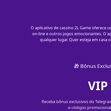
O aplicativo de cassino 2L Game oferece u
on-line e outros jogos emocionantes. O ap
qualquer lugar. Quer esteja em casa 
🎁 Bônus Exclu
VIP
Receba bônus exclusivos do Telegra
e códigos promocionai