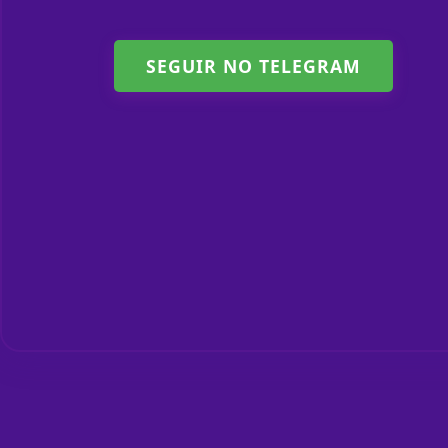
SEGUIR NO TELEGRAM