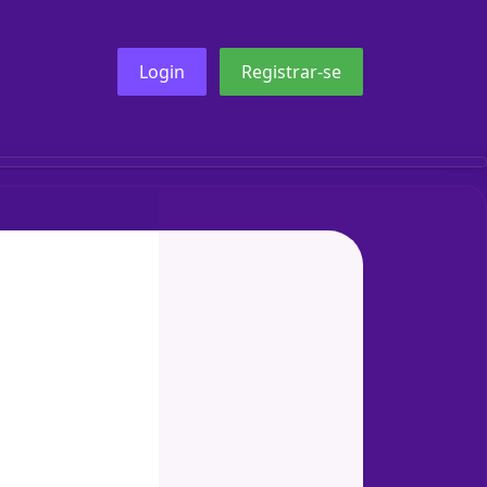
Login
Registrar-se