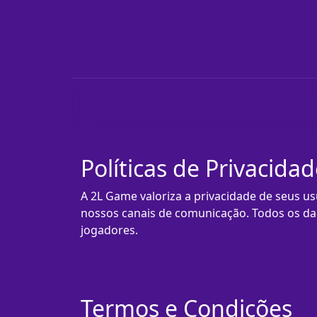
Políticas de Privacida
A 2L Game valoriza a privacidade de seus u
nossos canais de comunicação. Todos os dad
jogadores.
Termos e Condições