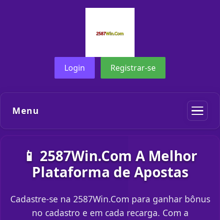
Login
Registrar-se
Menu
📱 2587Win.Com A Melhor
Plataforma de Apostas
Cadastre-se na 2587Win.Com para ganhar bônus
no cadastro e em cada recarga. Com a