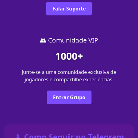
Falar Suporte
👥 Comunidade VIP
1000+
Junte-se a uma comunidade exclusiva de
jogadores e compartilhe experiências!
Entrar Grupo
📱 Como Seguir no Telegram