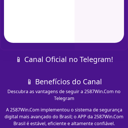
📱 Canal Oficial no Telegram!
📱 Benefícios do Canal
Descubra as vantagens de seguir a 2587Win.Com no
Telegram
A 2587Win.Com implementou o sistema de segurança
digital mais avançado do Brasil; o APP da 2587Win.Com
Brasil é estável, eficiente e altamente confiável.