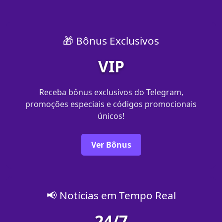
🎁 Bônus Exclusivos
VIP
Receba bônus exclusivos do Telegram,
promoções especiais e códigos promocionais
únicos!
Ver Bônus
📢 Notícias em Tempo Real
24/7