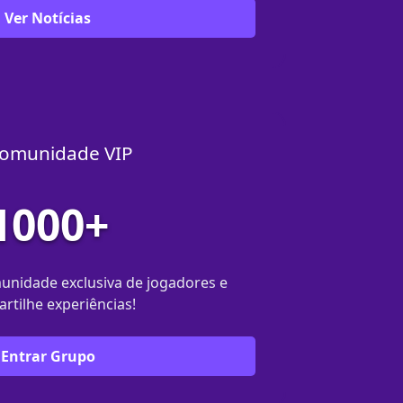
Ver Notícias
Comunidade VIP
1000+
unidade exclusiva de jogadores e
rtilhe experiências!
Entrar Grupo