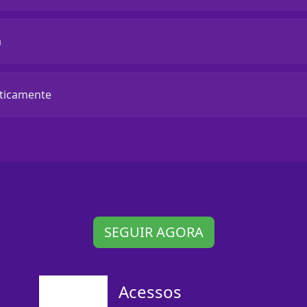
a
aticamente
SEGUIR AGORA
Acessos