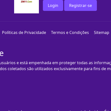
Login
Registrar-se
Políticas de Privacidade
Termos e Condições
Sitemap
de
s usuários e está empenhada em proteger todas as informaç
os coletados são utilizados exclusivamente para fins de m