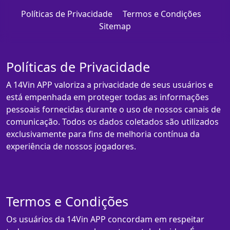
Políticas de Privacidade
Termos e Condições
Sitemap
Políticas de Privacidade
A 14Vin APP valoriza a privacidade de seus usuários e
está empenhada em proteger todas as informações
pessoais fornecidas durante o uso de nossos canais de
comunicação. Todos os dados coletados são utilizados
exclusivamente para fins de melhoria contínua da
experiência de nossos jogadores.
Termos e Condições
Os usuários da 14Vin APP concordam em respeitar