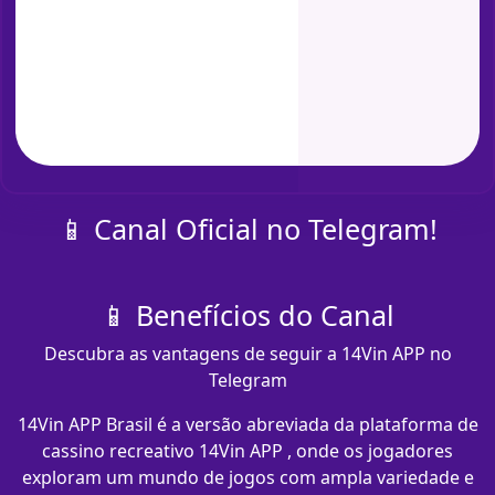
📱 Canal Oficial no Telegram!
📱 Benefícios do Canal
Descubra as vantagens de seguir a 14Vin APP no
Telegram
14Vin APP Brasil é a versão abreviada da plataforma de
cassino recreativo 14Vin APP , onde os jogadores
exploram um mundo de jogos com ampla variedade e