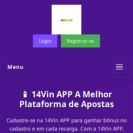
Login
Registrar-se
Menu
📱 14Vin APP A Melhor
Plataforma de Apostas
Cadastre-se na 14Vin APP para ganhar bônus no
cadastro e em cada recarga. Com a 14Vin APP,