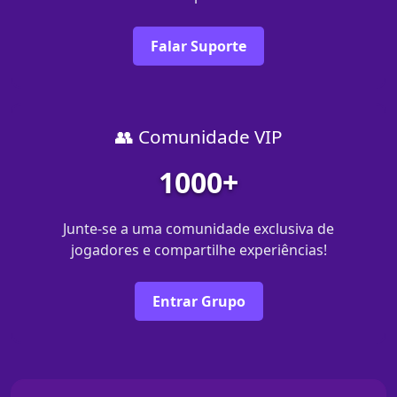
Falar Suporte
👥 Comunidade VIP
1000+
Junte-se a uma comunidade exclusiva de
jogadores e compartilhe experiências!
Entrar Grupo