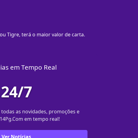
 Tigre, terá o maior valor de carta.
cias em Tempo Real
24/7
e todas as novidades, promoções e
 14Pg.Com em tempo real!
Ver Notícias