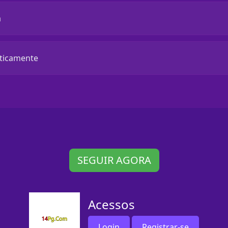
a
aticamente
SEGUIR AGORA
Acessos
Login
Registrar-se