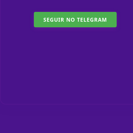
SEGUIR NO TELEGRAM