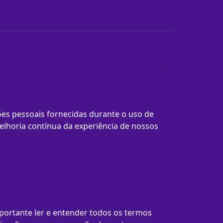
es pessoais fornecidas durante o uso de
elhoria contínua da experiência de nossos
portante ler e entender todos os termos