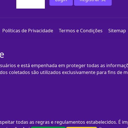
Políticas de Privacidade
Termos e Condições
Sitemap
de
 usuários e está empenhada em proteger todas as informaçõ
os coletados são utilizados exclusivamente para fins de m
eitar todas as regras e regulamentos estabelecidos. É im