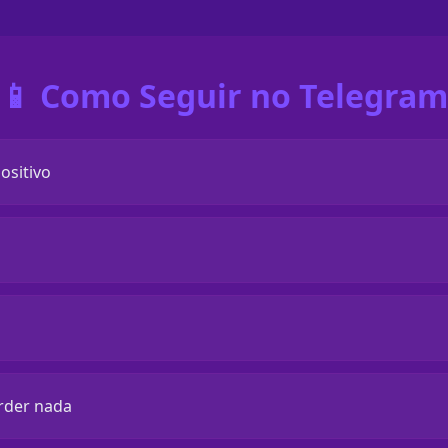
📱 Como Seguir no Telegram
ositivo
erder nada