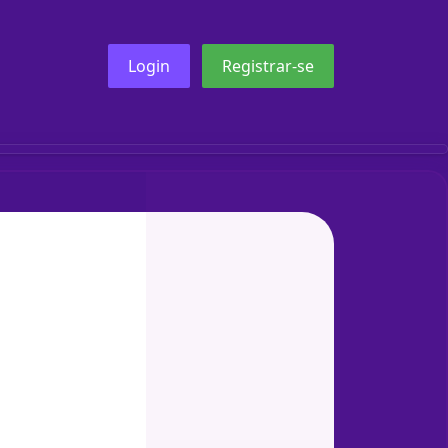
Login
Registrar-se