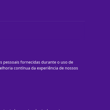
s pessoais fornecidas durante o uso de
elhoria contínua da experiência de nossos