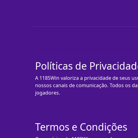
Políticas de Privacida
A 1185Win valoriza a privacidade de seus u
nossos canais de comunicação. Todos os dad
jogadores.
Termos e Condições