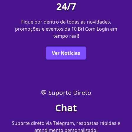
24/7
Fique por dentro de todas as novidades,
promoções e eventos da 10 Brl Com Login em
tempo real!
Ver Notícias
💬 Suporte Direto
Chat
Suporte direto via Telegram, respostas rápidas e
atendimento personalizado!